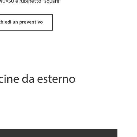
 40×50 e rubinetto “square”
chiedi un preventivo
cine da esterno