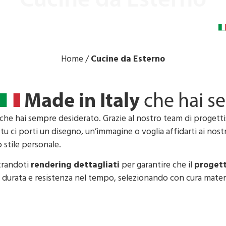
Cucine da Esterno
realizziamo cucine outdoor su misura e funzionali
Home
/
Cucine da Esterno
Made in Italy
che hai s
che hai sempre desiderato. Grazie al nostro team di progettist
 tu ci porti un disegno, un’immagine o voglia affidarti ai nos
o stile personale.
trandoti
rendering
dettagliati
per garantire che il
progett
, durata e resistenza nel tempo, selezionando con cura materi