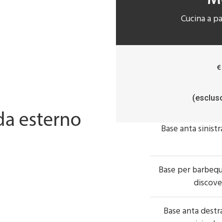
Cucina a pa
€
(esclus
da esterno
Base anta sinistr
Base per barbequ
discove
Base anta destr