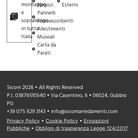
montaggio
Negozi
Esterni
e
Pannelli
sopralluogo
Fonoassorbenti
in tutta
Allestimenti
Italia
Museali
Carta da
Parati
Sicom 2026 • All Rights Reserved
P.I. 03876510540 • Via Casentino, 6 • 06024, Gubbio
PG
+39 075 929 3143 • info@sicomarredamenti.com
Privacy Policy
•
Cookie Policy
•
Erogazioni
Pubbliche
•
Obbligo di trasparenza Legge 124/2017