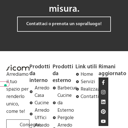
misura.
Contattaci o prenota un sopralluogo!
Prodotti
Prodotti
Link utili
Rimani
Arrediamo
Home
da
da
aggiornato
il tuo
Servizi
interno
esterno
Arredo
Barbecue
spazio per
Realizzazioni
Casa
Cucine
renderlo
Contatti
Cucine
da
unico,
Arredo
Esterno
come te!
Uffici
Pergole
Consegna,
Arredo
Arredo