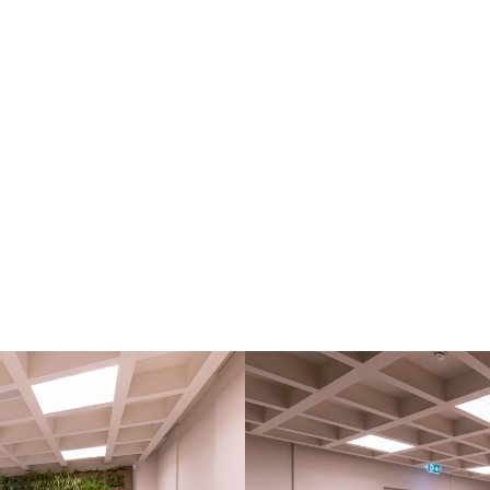
Medico aDoc Polispeci