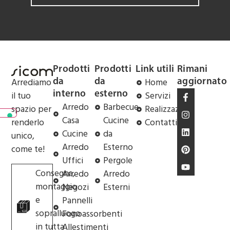
Prodotti
Prodotti
Link utili
Rimani
Arrediamo
Home
da
da
aggiornato
il tuo
Servizi
interno
esterno
Arredo
Barbecue
spazio per
Realizzazioni
Casa
Cucine
renderlo
Contatti
Cucine
da
unico,
Arredo
Esterno
come te!
Uffici
Pergole
Consegna,
Arredo
Arredo
montaggio
Negozi
Esterni
e
Pannelli
sopralluogo
Fonoassorbenti
in tutta
Allestimenti