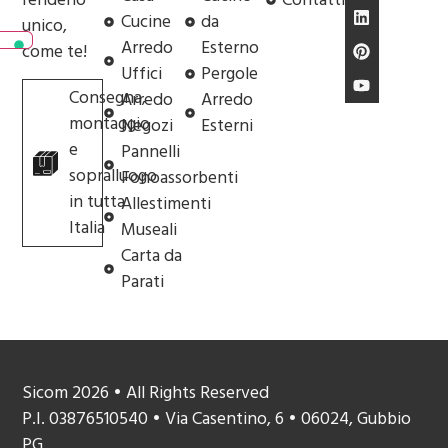
Cucine
da
unico,
Arredo
Esterno
come te!
Uffici
Pergole
Consegna,
Arredo
Arredo
montaggio
Negozi
Esterni
e
Pannelli
sopralluogo
Fonoassorbenti
in tutta
Allestimenti
Italia
Museali
Carta da
Parati
Sicom 2026 • All Rights Reserved
P.I. 03876510540 • Via Casentino, 6 • 06024, Gubbio
PG