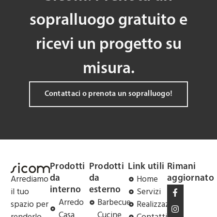
sopralluogo gratuito e
ricevi un progetto su
misura.
Contattaci o prenota un sopralluogo!
Prodotti
Prodotti
Link utili
Rimani
Arrediamo
Home
da
da
aggiornato
il tuo
Servizi
interno
esterno
Arredo
Barbecue
spazio per
Realizzazioni
Casa
Cucine
renderlo
Contatti