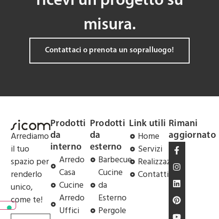
ricevi un progetto su
misura.
Contattaci o prenota un sopralluogo!
Prodotti
Prodotti
Link utili
Rimani
Arrediamo
Home
da
da
aggiornato
il tuo
Servizi
interno
esterno
Arredo
Barbecue
spazio per
Realizzazioni
Casa
Cucine
renderlo
Contatti
Cucine
da
unico,
Arredo
Esterno
come te!
Uffici
Pergole