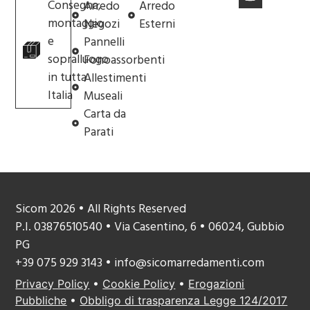
Consegna,
Arredo
Arredo
montaggio
Negozi
Esterni
e
Pannelli
sopralluogo
Fonoassorbenti
in tutta
Allestimenti
Italia
Museali
Carta da
Parati
Sicom 2026 • All Rights Reserved
P.I. 03876510540 • Via Casentino, 6 • 06024, Gubbio
PG
+39 075 929 3143 • info@sicomarredamenti.com
Privacy Policy
•
Cookie Policy
•
Erogazioni
Pubbliche
•
Obbligo di trasparenza Legge 124/2017