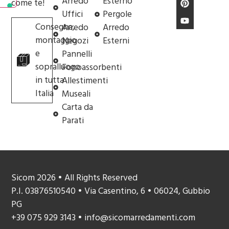
Arredo
Esterno
come te!
Uffici
Pergole
Consegna,
Arredo
Arredo
montaggio
Negozi
Esterni
e
Pannelli
sopralluogo
Fonoassorbenti
in tutta
Allestimenti
Italia
Museali
Carta da
Parati
Sicom 2026 • All Rights Reserved
P.I. 03876510540 • Via Casentino, 6 • 06024, Gubbio
PG
+39 075 929 3143 • info@sicomarredamenti.com