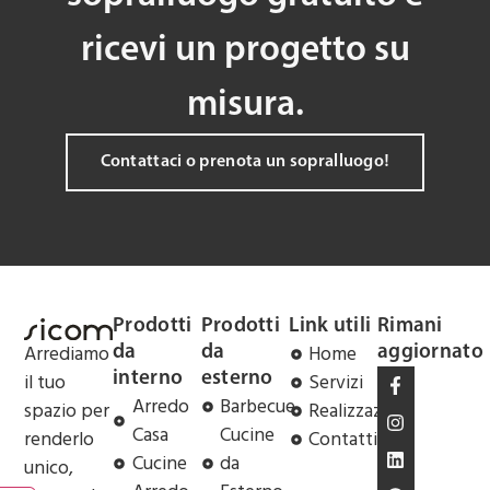
ricevi un progetto su
misura.
Contattaci o prenota un sopralluogo!
Prodotti
Prodotti
Link utili
Rimani
Arrediamo
Home
da
da
aggiornato
il tuo
Servizi
interno
esterno
Arredo
Barbecue
spazio per
Realizzazioni
Casa
Cucine
renderlo
Contatti
Cucine
da
unico,