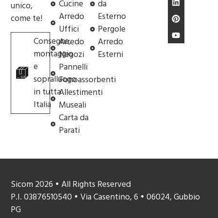
Cucine
da
unico,
Arredo
Esterno
come te!
Uffici
Pergole
Consegna,
Arredo
Arredo
montaggio
Negozi
Esterni
e
Pannelli
sopralluogo
Fonoassorbenti
in tutta
Allestimenti
Italia
Museali
Carta da
Parati
Sicom 2026 • All Rights Reserved
P.I. 03876510540 • Via Casentino, 6 • 06024, Gubbio
PG