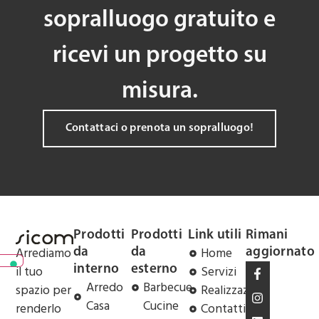
sopralluogo gratuito e
ricevi un progetto su
misura.
Contattaci o prenota un sopralluogo!
Prodotti
Prodotti
Link utili
Rimani
Arrediamo
Home
da
da
aggiornato
il tuo
Servizi
interno
esterno
Arredo
Barbecue
spazio per
Realizzazioni
Casa
Cucine
renderlo
Contatti