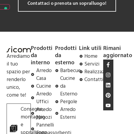
Contattaci o prenota un sopralluogo!
Prodotti
Prodotti
Link utili
Rimani
Arrediamo
Home
da
da
aggiornato
il tuo
Servizi
interno
esterno
Arredo
Barbecue
spazio per
Realizzazioni
Casa
Cucine
renderlo
Contatti
Cucine
da
unico,
Arredo
Esterno
come te!
Uffici
Pergole
Consegna,
Arredo
Arredo
montaggio
Negozi
Esterni
e
Pannelli
sopralluogo
Fonoassorbenti