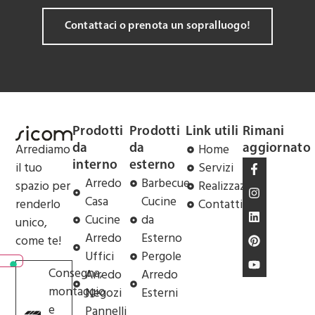
Contattaci o prenota un sopralluogo!
Prodotti
Prodotti
Link utili
Rimani
Arrediamo
Home
da
da
aggiornato
il tuo
Servizi
interno
esterno
Arredo
Barbecue
spazio per
Realizzazioni
Casa
Cucine
renderlo
Contatti
Cucine
da
unico,
Arredo
Esterno
come te!
Uffici
Pergole
Consegna,
Arredo
Arredo
montaggio
Negozi
Esterni
e
Pannelli