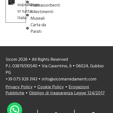
sopralluogo
Fonoassorbenti
in tutta
Allestimenti
Italia
Museali
Carta da
Parati
Sicom 2026 • All Rights Reserved
P.I. 03876510540 • Via Casentino, 6 • 06024, Gubbio
PG
+39 075 929 3143 • info@sicomarredamenti.com
Privacy Policy
•
Cookie Policy
•
Erogazioni
Pubbliche
•
Obbligo di trasparenza Legge 124/2017