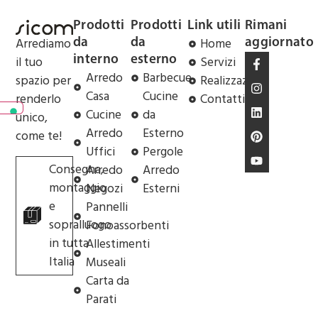
Prodotti
Prodotti
Link utili
Rimani
Arrediamo
Home
da
da
aggiornato
il tuo
Servizi
interno
esterno
Arredo
Barbecue
spazio per
Realizzazioni
Casa
Cucine
renderlo
Contatti
Cucine
da
unico,
Arredo
Esterno
come te!
Uffici
Pergole
Consegna,
Arredo
Arredo
montaggio
Negozi
Esterni
e
Pannelli
sopralluogo
Fonoassorbenti
in tutta
Allestimenti
Italia
Museali
Carta da
Parati